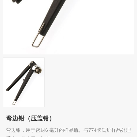
弯边钳（压盖钳）
弯边钳，用于密封6 毫升的样品瓶。与774卡氏炉样品处理